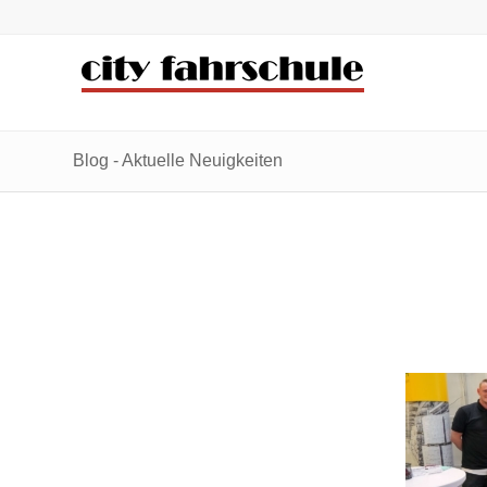
Zum
Zur
Inhalt
Navigation
springen
springen
Blog - Aktuelle Neuigkeiten