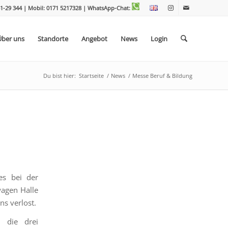
1-29 344 | Mobil: 0171 5217328
| WhatsApp-Chat:
Über uns
Standorte
Angebot
News
Login
Du bist hier:
Startseite
/
News
/
Messe Beruf & Bildung
es bei der
wagen Halle
s verlost.
n die drei