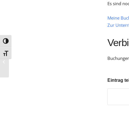
Es sind no
Meine Buc
Zur Unterr
Verb
Umschalten auf hohe Kontraste
Schrift vergrößern
Buchungen 
13 Uhr Sim. Möserstr.
Eintrag te