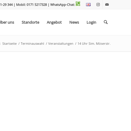
1-29 344 | Mobil: 0171 5217328
| WhatsApp-Chat:
Über uns
Standorte
Angebot
News
Login
:
Startseite
/
Terminauswahl
/
Veranstaltungen
/
14 Uhr Sim. Möserstr.