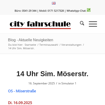
Zum
Zur
Inhalt
Navigation
Büro: 0541-29 344 | Mobil: 0171 5217328
| WhatsApp-Chat:
springen
springen
Blog - Aktuelle Neuigkeiten
Du bist hier:
Startseite
/
Terminauswahl
/
Veranstaltungen
/
14 Uhr Sim. Möserstr.
14 Uhr Sim. Möserstr.
/
16. September 2025
in
Simulator 1
OS - Möserstraße
Di. 16.09.2025