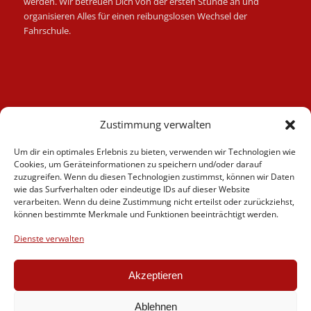
werden. Wir betreuen Dich von der ersten Stunde an und
organisieren Alles für einen reibungslosen Wechsel der
Fahrschule.
Kategorien
Zustimmung verwalten
Berufskraftfahrer
Um dir ein optimales Erlebnis zu bieten, verwenden wir Technologien wie
Fahrlehrer
Cookies, um Geräteinformationen zu speichern und/oder darauf
Fahrschule
zuzugreifen. Wenn du diesen Technologien zustimmst, können wir Daten
wie das Surfverhalten oder eindeutige IDs auf dieser Website
Motorrad
verarbeiten. Wenn du deine Zustimmung nicht erteilst oder zurückziehst,
News
können bestimmte Merkmale und Funktionen beeinträchtigt werden.
Verschiedenes
Dienste verwalten
Videos
Weiterbildung
Akzeptieren
Ablehnen