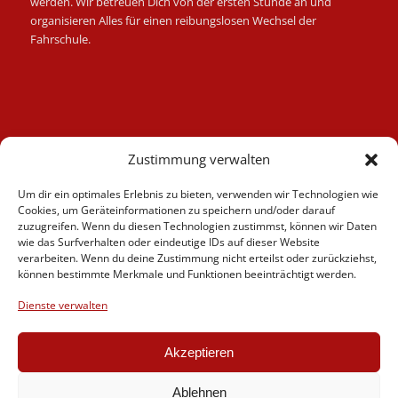
werden. Wir betreuen Dich von der ersten Stunde an und
organisieren Alles für einen reibungslosen Wechsel der
Fahrschule.
Kategorien
Zustimmung verwalten
Berufskraftfahrer
Um dir ein optimales Erlebnis zu bieten, verwenden wir Technologien wie
Fahrlehrer
Cookies, um Geräteinformationen zu speichern und/oder darauf
Fahrschule
zuzugreifen. Wenn du diesen Technologien zustimmst, können wir Daten
wie das Surfverhalten oder eindeutige IDs auf dieser Website
Motorrad
verarbeiten. Wenn du deine Zustimmung nicht erteilst oder zurückziehst,
News
können bestimmte Merkmale und Funktionen beeinträchtigt werden.
Verschiedenes
Dienste verwalten
Videos
Weiterbildung
Akzeptieren
Ablehnen