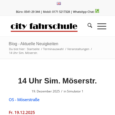
Zum
Zur
Inhalt
Navigation
Büro: 0541-29 344 | Mobil: 0171 5217328
| WhatsApp-Chat:
springen
springen
Blog - Aktuelle Neuigkeiten
Du bist hier:
Startseite
/
Terminauswahl
/
Veranstaltungen
/
14 Uhr Sim. Möserstr.
14 Uhr Sim. Möserstr.
/
19. Dezember 2025
in
Simulator 1
OS - Möserstraße
Fr. 19.12.2025