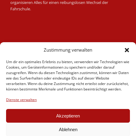
organisieren Alles für einen reibungslosen Wechsel der
Fahrschule.
Kategorien
Zustimmung verwalten
Berufskraftfahrer
Um dir ein optimales Erlebnis zu bieten, verwenden wir Technologien wie
Fahrlehrer
Cookies, um Geräteinformationen zu speichern und/oder darauf
Fahrschule
zuzugreifen. Wenn du diesen Technologien zustimmst, können wir Daten
wie das Surfverhalten oder eindeutige IDs auf dieser Website
Motorrad
verarbeiten. Wenn du deine Zustimmung nicht erteilst oder zurückziehst,
News
können bestimmte Merkmale und Funktionen beeinträchtigt werden.
Verschiedenes
Dienste verwalten
Videos
Weiterbildung
Akzeptieren
Ablehnen