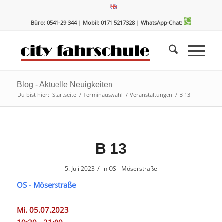
Zum
Zur
Inhalt
Navigation
Büro: 0541-29 344 | Mobil: 0171 5217328
| WhatsApp-Chat:
springen
springen
Blog - Aktuelle Neuigkeiten
Du bist hier:
Startseite
/
Terminauswahl
/
Veranstaltungen
/
B 13
B 13
/
5. Juli 2023
in
OS - Möserstraße
OS - Möserstraße
Mi. 05.07.2023