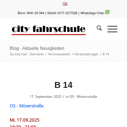
Zum
Zur
Inhalt
Navigation
Büro: 0541-29 344 | Mobil: 0171 5217328
| WhatsApp-Chat:
springen
springen
Blog - Aktuelle Neuigkeiten
Du bist hier:
Startseite
/
Terminauswahl
/
Veranstaltungen
/
B 14
B 14
/
17. September 2025
in
OS - Möserstraße
OS - Möserstraße
Mi. 17.09.2025