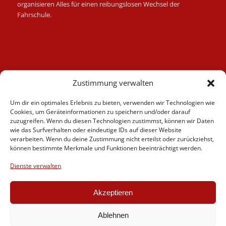
organisieren Alles für einen reibungslosen Wechsel der
Fahrschule.
Kategorien
Zustimmung verwalten
Berufskraftfahrer
Um dir ein optimales Erlebnis zu bieten, verwenden wir Technologien wie
Fahrlehrer
Cookies, um Geräteinformationen zu speichern und/oder darauf
Fahrschule
zuzugreifen. Wenn du diesen Technologien zustimmst, können wir Daten
wie das Surfverhalten oder eindeutige IDs auf dieser Website
Motorrad
verarbeiten. Wenn du deine Zustimmung nicht erteilst oder zurückziehst,
News
können bestimmte Merkmale und Funktionen beeinträchtigt werden.
Verschiedenes
Dienste verwalten
Videos
Weiterbildung
Akzeptieren
Ablehnen