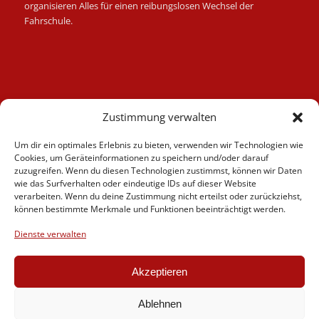
organisieren Alles für einen reibungslosen Wechsel der
Fahrschule.
Kategorien
Zustimmung verwalten
Berufskraftfahrer
Um dir ein optimales Erlebnis zu bieten, verwenden wir Technologien wie
Fahrlehrer
Cookies, um Geräteinformationen zu speichern und/oder darauf
Fahrschule
zuzugreifen. Wenn du diesen Technologien zustimmst, können wir Daten
wie das Surfverhalten oder eindeutige IDs auf dieser Website
Motorrad
verarbeiten. Wenn du deine Zustimmung nicht erteilst oder zurückziehst,
News
können bestimmte Merkmale und Funktionen beeinträchtigt werden.
Verschiedenes
Dienste verwalten
Videos
Weiterbildung
Akzeptieren
Ablehnen