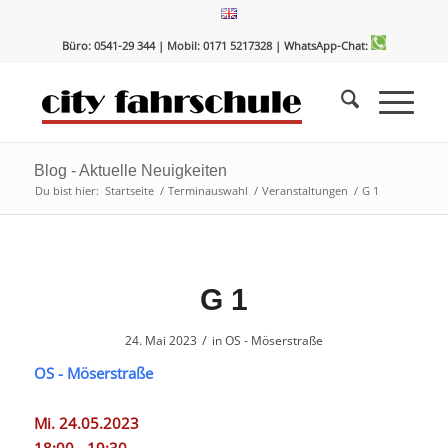
Zum
Zur
Inhalt
Navigation
Büro: 0541-29 344 | Mobil: 0171 5217328
| WhatsApp-Chat:
springen
springen
Blog - Aktuelle Neuigkeiten
Du bist hier:
Startseite
/
Terminauswahl
/
Veranstaltungen
/
G 1
G 1
/
24. Mai 2023
in
OS - Möserstraße
OS - Möserstraße
Mi. 24.05.2023