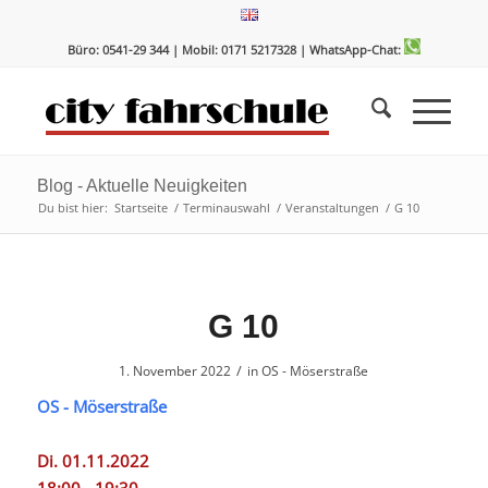
Zum
Zur
Inhalt
Navigation
Büro: 0541-29 344 | Mobil: 0171 5217328
| WhatsApp-Chat:
springen
springen
Blog - Aktuelle Neuigkeiten
Du bist hier:
Startseite
/
Terminauswahl
/
Veranstaltungen
/
G 10
G 10
/
1. November 2022
in
OS - Möserstraße
OS - Möserstraße
Di. 01.11.2022