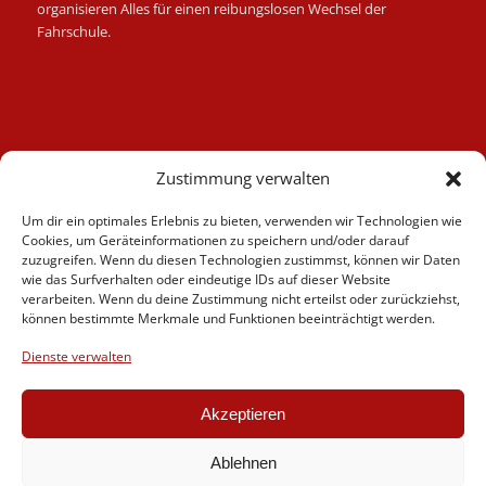
organisieren Alles für einen reibungslosen Wechsel der
Fahrschule.
Kategorien
Zustimmung verwalten
Berufskraftfahrer
Um dir ein optimales Erlebnis zu bieten, verwenden wir Technologien wie
Fahrlehrer
Cookies, um Geräteinformationen zu speichern und/oder darauf
Fahrschule
zuzugreifen. Wenn du diesen Technologien zustimmst, können wir Daten
wie das Surfverhalten oder eindeutige IDs auf dieser Website
Motorrad
verarbeiten. Wenn du deine Zustimmung nicht erteilst oder zurückziehst,
News
können bestimmte Merkmale und Funktionen beeinträchtigt werden.
Verschiedenes
Dienste verwalten
Videos
Weiterbildung
Akzeptieren
Ablehnen