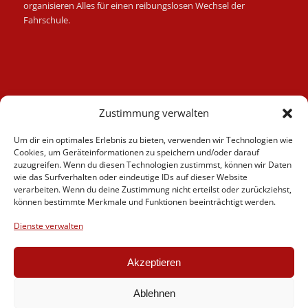
organisieren Alles für einen reibungslosen Wechsel der
Fahrschule.
Kategorien
Zustimmung verwalten
Berufskraftfahrer
Um dir ein optimales Erlebnis zu bieten, verwenden wir Technologien wie
Fahrlehrer
Cookies, um Geräteinformationen zu speichern und/oder darauf
Fahrschule
zuzugreifen. Wenn du diesen Technologien zustimmst, können wir Daten
wie das Surfverhalten oder eindeutige IDs auf dieser Website
Motorrad
verarbeiten. Wenn du deine Zustimmung nicht erteilst oder zurückziehst,
News
können bestimmte Merkmale und Funktionen beeinträchtigt werden.
Verschiedenes
Dienste verwalten
Videos
Weiterbildung
Akzeptieren
Ablehnen