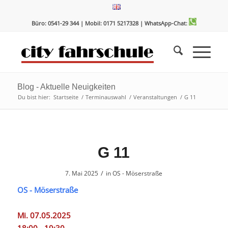
Zum
Zur
Inhalt
Navigation
Büro: 0541-29 344 | Mobil: 0171 5217328
| WhatsApp-Chat:
springen
springen
Blog - Aktuelle Neuigkeiten
Du bist hier:
Startseite
/
Terminauswahl
/
Veranstaltungen
/
G 11
G 11
/
7. Mai 2025
in
OS - Möserstraße
OS - Möserstraße
Mi. 07.05.2025