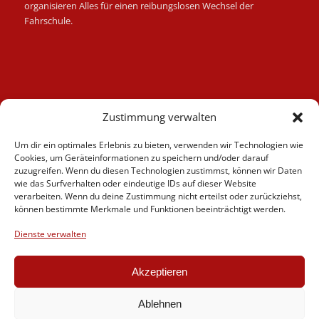
organisieren Alles für einen reibungslosen Wechsel der
Fahrschule.
Kategorien
Zustimmung verwalten
Berufskraftfahrer
Um dir ein optimales Erlebnis zu bieten, verwenden wir Technologien wie
Fahrlehrer
Cookies, um Geräteinformationen zu speichern und/oder darauf
Fahrschule
zuzugreifen. Wenn du diesen Technologien zustimmst, können wir Daten
wie das Surfverhalten oder eindeutige IDs auf dieser Website
Motorrad
verarbeiten. Wenn du deine Zustimmung nicht erteilst oder zurückziehst,
News
können bestimmte Merkmale und Funktionen beeinträchtigt werden.
Verschiedenes
Dienste verwalten
Videos
Weiterbildung
Akzeptieren
Ablehnen