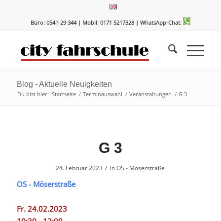
Zum
Zur
Inhalt
Navigation
Büro: 0541-29 344 | Mobil: 0171 5217328
| WhatsApp-Chat:
springen
springen
Blog - Aktuelle Neuigkeiten
Du bist hier:
Startseite
/
Terminauswahl
/
Veranstaltungen
/
G 3
G 3
/
24. Februar 2023
in
OS - Möserstraße
OS - Möserstraße
Fr. 24.02.2023