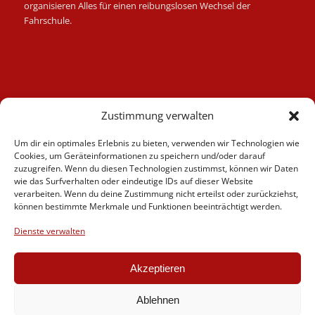
organisieren Alles für einen reibungslosen Wechsel der
Fahrschule.
Kategorien
Zustimmung verwalten
Berufskraftfahrer
Um dir ein optimales Erlebnis zu bieten, verwenden wir Technologien wie
Fahrlehrer
Cookies, um Geräteinformationen zu speichern und/oder darauf
Fahrschule
zuzugreifen. Wenn du diesen Technologien zustimmst, können wir Daten
wie das Surfverhalten oder eindeutige IDs auf dieser Website
Motorrad
verarbeiten. Wenn du deine Zustimmung nicht erteilst oder zurückziehst,
News
können bestimmte Merkmale und Funktionen beeinträchtigt werden.
Verschiedenes
Dienste verwalten
Videos
Weiterbildung
Akzeptieren
Ablehnen