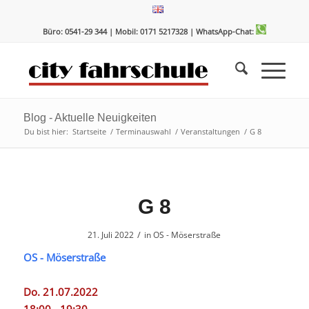
Zum
Zur
Inhalt
Navigation
Büro: 0541-29 344 | Mobil: 0171 5217328
| WhatsApp-Chat:
springen
springen
Blog - Aktuelle Neuigkeiten
Du bist hier:
Startseite
/
Terminauswahl
/
Veranstaltungen
/
G 8
G 8
/
21. Juli 2022
in
OS - Möserstraße
OS - Möserstraße
Do. 21.07.2022