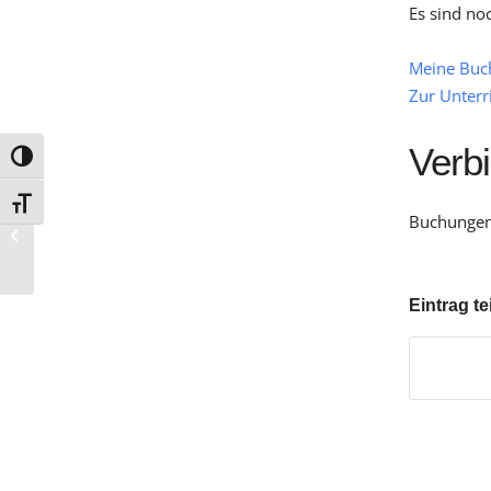
Es sind no
Meine Buc
Zur Unterr
Verb
Umschalten auf hohe Kontraste
Schrift vergrößern
Buchungen 
G 7
Eintrag te