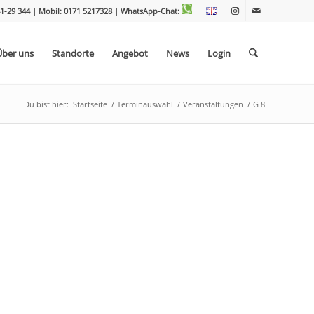
1-29 344 | Mobil: 0171 5217328
| WhatsApp-Chat:
Über uns
Standorte
Angebot
News
Login
Du bist hier:
Startseite
/
Terminauswahl
/
Veranstaltungen
/
G 8