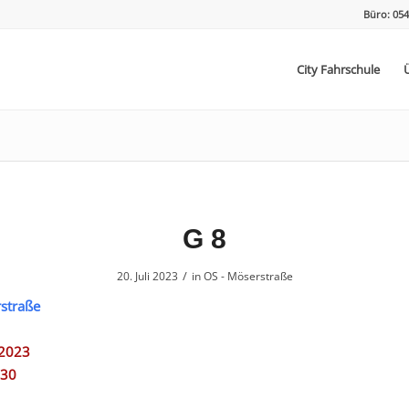
Büro: 054
City Fahrschule
G 8
/
20. Juli 2023
in
OS - Möserstraße
straße
.2023
:30