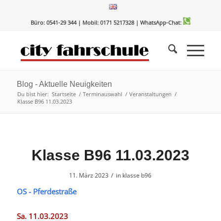
Zum
Zur
Inhalt
Navigation
Büro: 0541-29 344 | Mobil: 0171 5217328
| WhatsApp-Chat:
springen
springen
Blog - Aktuelle Neuigkeiten
Du bist hier:
Startseite
/
Terminauswahl
/
Veranstaltungen
/
Klasse B96 11.03.2023
Klasse B96 11.03.2023
/
11. März 2023
in
klasse b96
OS - Pferdestraße
Sa. 11.03.2023