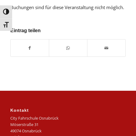
Buchungen sind für diese Veranstaltung nicht möglich.
Umschalten auf hohe Kontraste
Schrift vergrößern
Eintrag teilen
Kontakt
City Fahrschule Osnabrück
Möserstraße 31
49074 Osnabrück