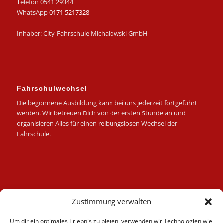
Telefon 0541 29344
WhatsApp
0171 5217328
Inhaber: City-Fahrschule Michalowski GmbH
Fahrschulwechsel
Die begonnene Ausbildung kann bei uns jederzeit fortgeführt
werden. Wir betreuen Dich von der ersten Stunde an und
organisieren Alles für einen reibungslosen Wechsel der
Fahrschule.
Kategorien
Zustimmung verwalten
Berufskraftfahrer
Um dir ein optimales Erlebnis zu bieten, verwenden wir Technologien wie
Fahrlehrer