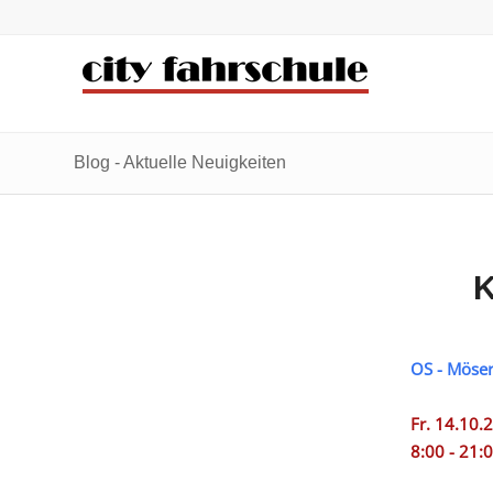
Zum
Zur
Inhalt
Navigation
springen
springen
Blog - Aktuelle Neuigkeiten
K
OS - Möser
Fr. 14.10.
8:00 - 21: