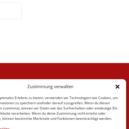
Kategorien
Zustimmung verwalten
Berufskraftfahrer
Fahrlehrer
optimales Erlebnis zu bieten, verwenden wir Technologien wie Cookies, um
Fahrschule
mationen zu speichern und/oder darauf zuzugreifen. Wenn du diesen
Motorrad
n zustimmst, können wir Daten wie das Surfverhalten oder eindeutige IDs
News
Website verarbeiten. Wenn du deine Zustimmung nicht erteilst oder
t, können bestimmte Merkmale und Funktionen beeinträchtigt werden.
Verschiedenes
Videos
walten