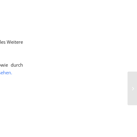
les Weitere
owie durch
sehen.
Kl