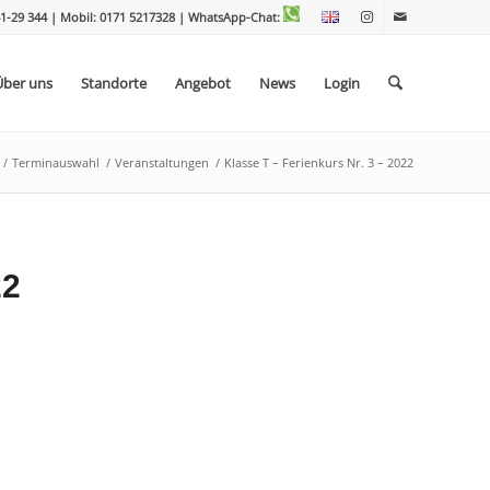
1-29 344 | Mobil: 0171 5217328
| WhatsApp-Chat:
Über uns
Standorte
Angebot
News
Login
/
Terminauswahl
/
Veranstaltungen
/
Klasse T – Ferienkurs Nr. 3 – 2022
22