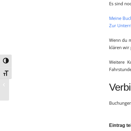
Es sind no
Meine Buc
Zur Unterr
Wenn du me
klären wir 
Umschalten auf hohe Kontraste
Weitere K
Fahrstund
Schrift vergrößern
Verb
Klasse T – Ferienkurs Nr. 2 – 2022
Buchungen 
Eintrag te