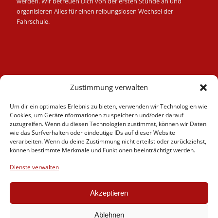
werden. Wir betreuen Dich von der ersten Stunde an und
organisieren Alles für einen reibungslosen Wechsel der
Fahrschule.
Kategorien
Zustimmung verwalten
Berufskraftfahrer
Um dir ein optimales Erlebnis zu bieten, verwenden wir Technologien wie
Fahrlehrer
Cookies, um Geräteinformationen zu speichern und/oder darauf
Fahrschule
zuzugreifen. Wenn du diesen Technologien zustimmst, können wir Daten
wie das Surfverhalten oder eindeutige IDs auf dieser Website
Motorrad
verarbeiten. Wenn du deine Zustimmung nicht erteilst oder zurückziehst,
News
können bestimmte Merkmale und Funktionen beeinträchtigt werden.
Verschiedenes
Dienste verwalten
Videos
Weiterbildung
Akzeptieren
Ablehnen