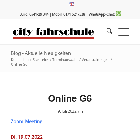
Zum
Zur
Inhalt
Navigation
Büro: 0541-29 344 | Mobil: 0171 5217328
| WhatsApp-Chat:
springen
springen
Blog - Aktuelle Neuigkeiten
Du bist hier:
Startseite
/
Terminauswahl
/
Veranstaltungen
/
Online G6
Online G6
/
19. Juli 2022
in
Zoom-Meeting
Di. 19.07.2022