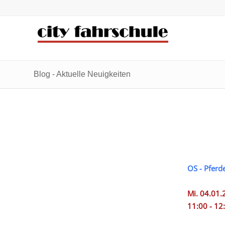
Zum
Zur
Inhalt
Navigation
springen
springen
Blog - Aktuelle Neuigkeiten
OS - Pferd
Mi. 04.01.
11:00 - 12