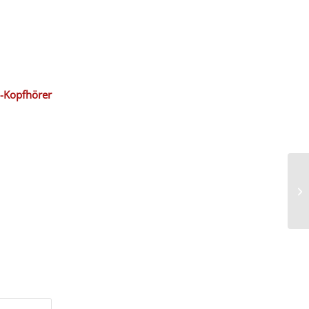
B-Kopfhörer
Si