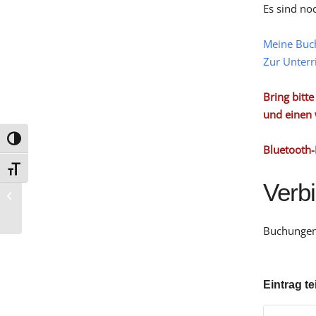
Es sind no
Meine Buc
Zur Unterr
Bring bitt
und einen 
Umschalten auf hohe Kontraste
Bluetooth-
Schrift vergrößern
Verb
G 11
Buchungen 
Eintrag te