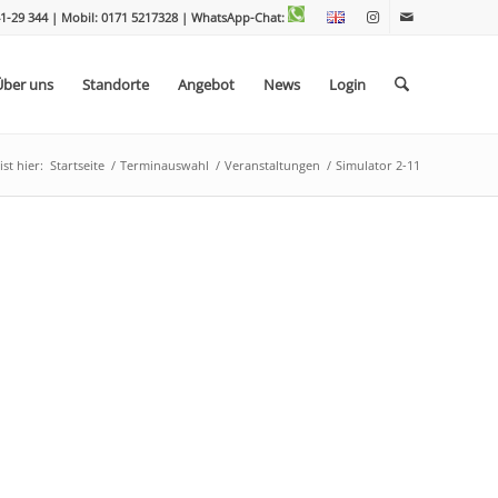
1-29 344 | Mobil: 0171 5217328
| WhatsApp-Chat:
Über uns
Standorte
Angebot
News
Login
st hier:
Startseite
/
Terminauswahl
/
Veranstaltungen
/
Simulator 2-11