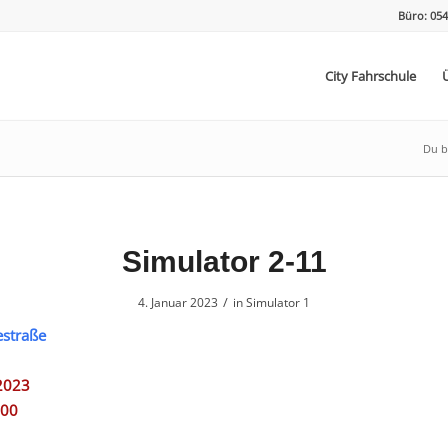
Büro: 054
City Fahrschule
Du bi
Simulator 2-11
/
4. Januar 2023
in
Simulator 1
estraße
2023
:00