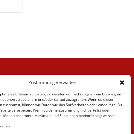
Kategorien
Zustimmung verwalten
Berufskraftfahrer
Fahrlehrer
optimales Erlebnis zu bieten, verwenden wir Technologien wie Cookies, um
Fahrschule
mationen zu speichern und/oder darauf zuzugreifen. Wenn du diesen
Motorrad
n zustimmst, können wir Daten wie das Surfverhalten oder eindeutige IDs
News
Website verarbeiten. Wenn du deine Zustimmung nicht erteilst oder
t, können bestimmte Merkmale und Funktionen beeinträchtigt werden.
Verschiedenes
Videos
walten
Weiterbildung