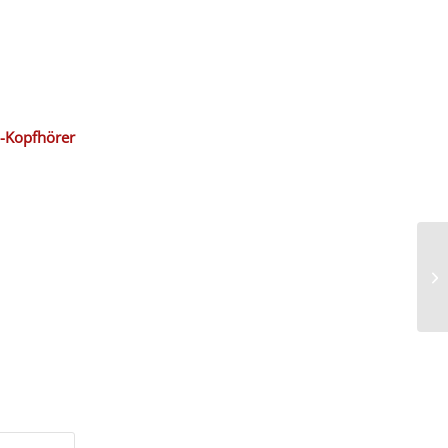
B-Kopfhörer
Si