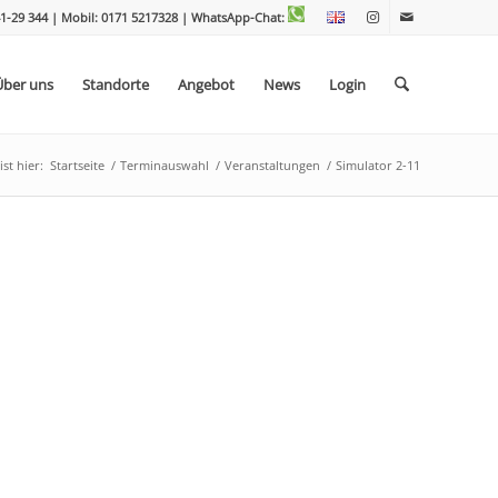
1-29 344 | Mobil: 0171 5217328
| WhatsApp-Chat:
Über uns
Standorte
Angebot
News
Login
st hier:
Startseite
/
Terminauswahl
/
Veranstaltungen
/
Simulator 2-11