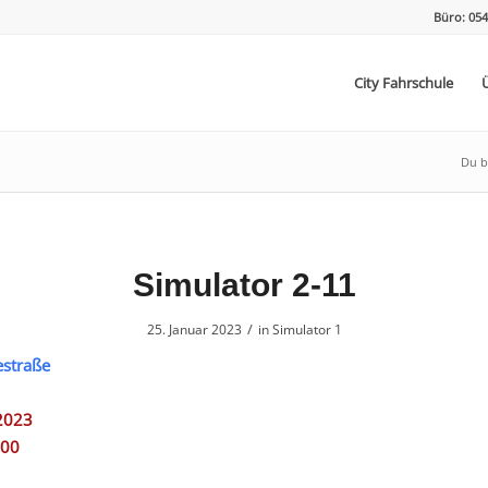
Büro: 054
City Fahrschule
Du bi
Simulator 2-11
/
25. Januar 2023
in
Simulator 1
estraße
2023
:00