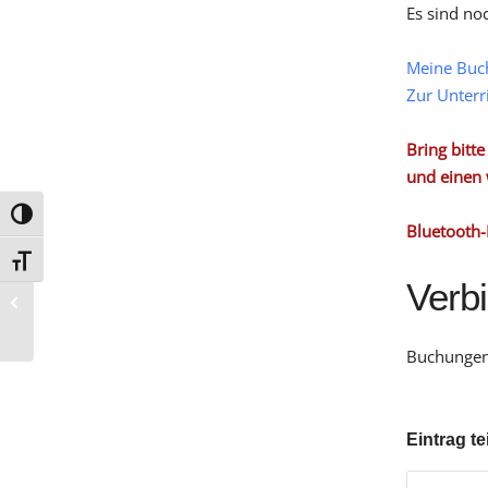
Es sind no
Meine Buc
Zur Unterr
Bring bitt
und einen 
Umschalten auf hohe Kontraste
Bluetooth-
Schrift vergrößern
Verb
G 11
Buchungen 
Eintrag te