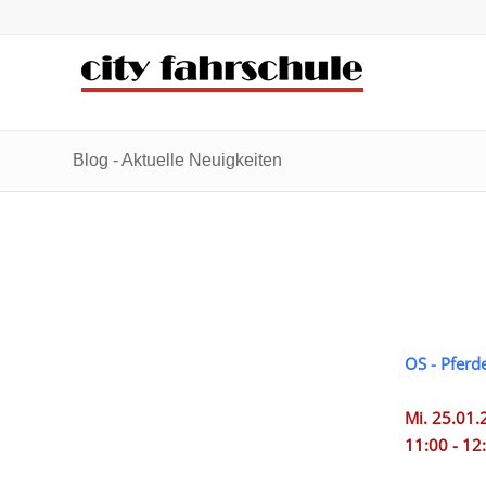
Zum
Zur
Inhalt
Navigation
springen
springen
Blog - Aktuelle Neuigkeiten
OS - Pferd
Mi. 25.01.
11:00 - 12