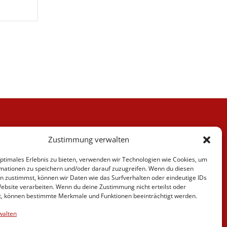
Kategorien
Zustimmung verwalten
Berufskraftfahrer
Fahrlehrer
optimales Erlebnis zu bieten, verwenden wir Technologien wie Cookies, um
Fahrschule
mationen zu speichern und/oder darauf zuzugreifen. Wenn du diesen
Motorrad
n zustimmst, können wir Daten wie das Surfverhalten oder eindeutige IDs
News
Website verarbeiten. Wenn du deine Zustimmung nicht erteilst oder
t, können bestimmte Merkmale und Funktionen beeinträchtigt werden.
Verschiedenes
Videos
walten
Weiterbildung