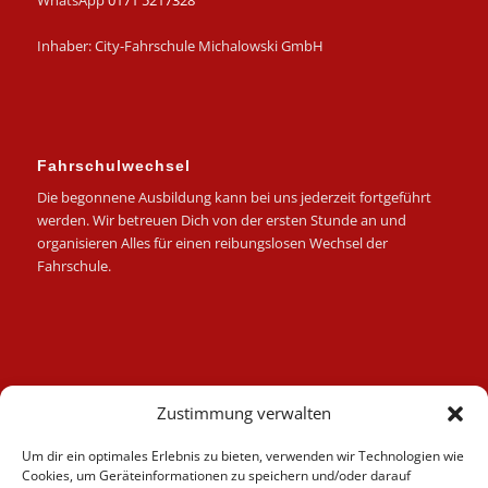
WhatsApp
0171 5217328
Inhaber: City-Fahrschule Michalowski GmbH
Fahrschulwechsel
Die begonnene Ausbildung kann bei uns jederzeit fortgeführt
werden. Wir betreuen Dich von der ersten Stunde an und
organisieren Alles für einen reibungslosen Wechsel der
Fahrschule.
Kategorien
Zustimmung verwalten
Berufskraftfahrer
Um dir ein optimales Erlebnis zu bieten, verwenden wir Technologien wie
Fahrlehrer
Cookies, um Geräteinformationen zu speichern und/oder darauf