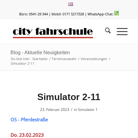
Zum
Zur
Inhalt
Navigation
Büro: 0541-29 344 | Mobil: 0171 5217328
| WhatsApp-Chat:
springen
springen
Blog - Aktuelle Neuigkeiten
Du bist hier:
Startseite
/
Terminauswahl
/
Veranstaltungen
/
Simulator 2-11
Simulator 2-11
/
23. Februar 2023
in
Simulator 1
OS - Pferdestraße
Do. 23.02.2023