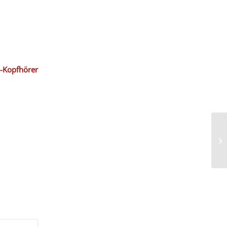
B-Kopfhörer
Si