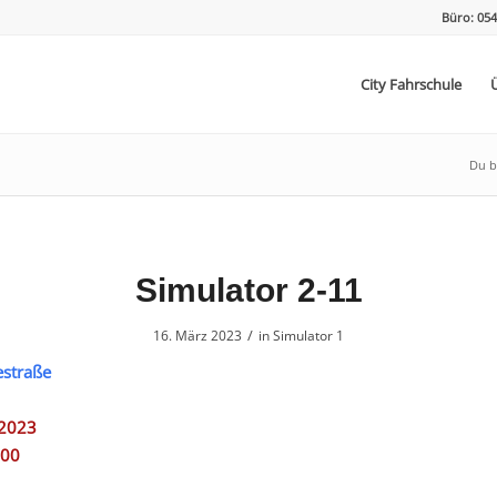
Büro: 054
City Fahrschule
Du bi
Simulator 2-11
/
16. März 2023
in
Simulator 1
estraße
.2023
:00