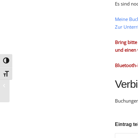
Es sind no
Meine Buc
Zur Unterr
Bring bitt
und einen 
Umschalten auf hohe Kontraste
Bluetooth-
Schrift vergrößern
Verb
G 11
Buchungen 
Eintrag te