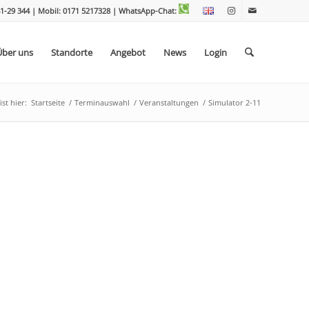
1-29 344 | Mobil: 0171 5217328
| WhatsApp-Chat:
Über uns
Standorte
Angebot
News
Login
st hier:
Startseite
/
Terminauswahl
/
Veranstaltungen
/
Simulator 2-11