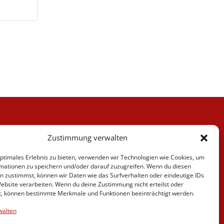
Kategorien
Zustimmung verwalten
Berufskraftfahrer
Fahrlehrer
optimales Erlebnis zu bieten, verwenden wir Technologien wie Cookies, um
Fahrschule
mationen zu speichern und/oder darauf zuzugreifen. Wenn du diesen
Motorrad
n zustimmst, können wir Daten wie das Surfverhalten oder eindeutige IDs
News
Website verarbeiten. Wenn du deine Zustimmung nicht erteilst oder
t, können bestimmte Merkmale und Funktionen beeinträchtigt werden.
Verschiedenes
Videos
walten
Weiterbildung