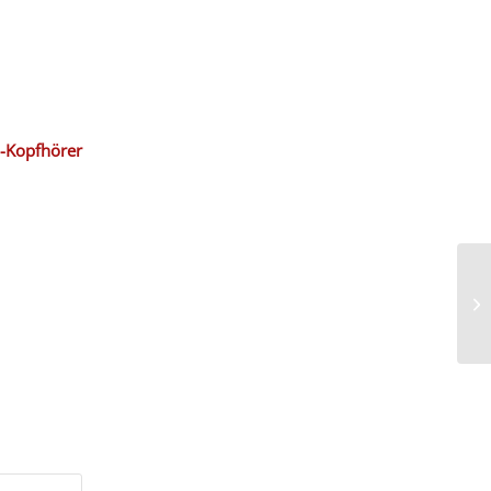
B-Kopfhörer
Si