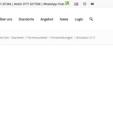
1-29 344 | Mobil: 0171 5217328
| WhatsApp-Chat:
Über uns
Standorte
Angebot
News
Login
st hier:
Startseite
/
Terminauswahl
/
Veranstaltungen
/
Simulator 2-11