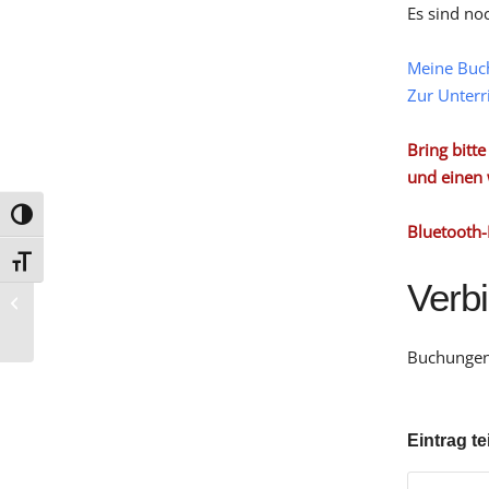
Es sind no
Meine Buc
Zur Unterr
Bring bitt
und einen 
Umschalten auf hohe Kontraste
Bluetooth-
Schrift vergrößern
Verb
G 11
Buchungen 
Eintrag te