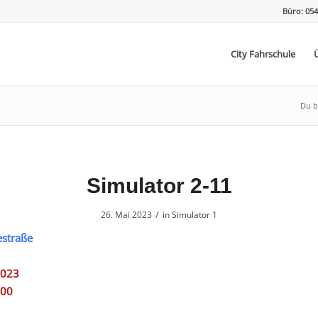
Büro: 054
City Fahrschule
Du bi
Simulator 2-11
/
26. Mai 2023
in
Simulator 1
estraße
2023
:00