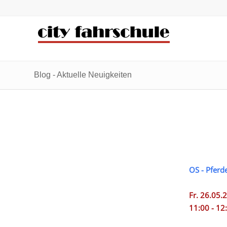
Zum
Zur
Inhalt
Navigation
springen
springen
Blog - Aktuelle Neuigkeiten
OS - Pferd
Fr. 26.05.
11:00 - 12