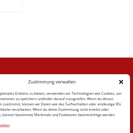
Kategorien
Zustimmung verwalten
Berufskraftfahrer
Fahrlehrer
optimales Erlebnis zu bieten, verwenden wir Technologien wie Cookies, um
Fahrschule
mationen zu speichern und/oder darauf zuzugreifen. Wenn du diesen
Motorrad
n zustimmst, können wir Daten wie das Surfverhalten oder eindeutige IDs
News
Website verarbeiten. Wenn du deine Zustimmung nicht erteilst oder
t, können bestimmte Merkmale und Funktionen beeinträchtigt werden.
Verschiedenes
Videos
walten
Weiterbildung