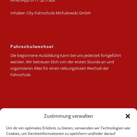
WhatsApp
0171 5217328
Inhaber: City-Fahrschule Michalowski GmbH
Fahrschulwechsel
Die begonnene Ausbildung kann bei uns jederzeit fortgeführt
werden. Wir betreuen Dich von der ersten Stunde an und
organisieren Alles für einen reibungslosen Wechsel der
Fahrschule.
Kategorien
Zustimmung verwalten
Berufskraftfahrer
Um dir ein optimales Erlebnis zu bieten, verwenden wir Technologien wie
Fahrlehrer
Cookies, um Geräteinformationen zu speichern und/oder darauf