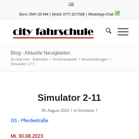
Zum
Zur
Inhalt
Navigation
Büro: 0541-29 344 | Mobil: 0171 5217328
| WhatsApp-Chat:
springen
springen
Blog - Aktuelle Neuigkeiten
Du bist hier:
Startseite
/
Terminauswahl
/
Veranstaltungen
/
Simulator 2-11
Simulator 2-11
/
30. August 2023
in
Simulator 1
OS - Pferdestraße
Mi. 30.08.2023