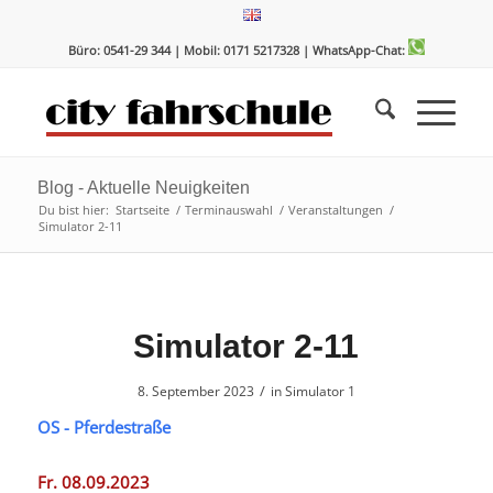
Zum
Zur
Inhalt
Navigation
Büro: 0541-29 344 | Mobil: 0171 5217328
| WhatsApp-Chat:
springen
springen
Blog - Aktuelle Neuigkeiten
Du bist hier:
Startseite
/
Terminauswahl
/
Veranstaltungen
/
Simulator 2-11
Simulator 2-11
/
8. September 2023
in
Simulator 1
OS - Pferdestraße
Fr. 08.09.2023