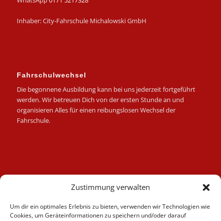
WhatsApp
0171 5217328
Inhaber: City-Fahrschule Michalowski GmbH
Fahrschulwechsel
Die begonnene Ausbildung kann bei uns jederzeit fortgeführt
werden. Wir betreuen Dich von der ersten Stunde an und
organisieren Alles für einen reibungslosen Wechsel der
Fahrschule.
Kategorien
Zustimmung verwalten
Berufskraftfahrer
Um dir ein optimales Erlebnis zu bieten, verwenden wir Technologien wie
Fahrlehrer
Cookies, um Geräteinformationen zu speichern und/oder darauf