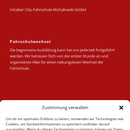
Inhaber: City-Fahrschule Michalowski GmbH
Fahrschulwechsel
Die begonnene Ausbildung kann bei uns jederzeit fortgeführt
werden. Wir betreuen Dich von der ersten Stunde an und
organisieren Alles für einen reibungslosen Wechsel der
Fahrschule.
Kategorien
Zustimmung verwalten
Berufskraftfahrer
Um dir ein optimales Erlebnis zu bieten, verwenden wir Technologien wie
Fahrlehrer
Cookies, um Geräteinformationen zu speichern und/oder darauf
Fahrschule
zuzugreifen. Wenn du diesen Technologien zustimmst, können wir Daten