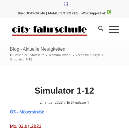
Zum
Zur
Inhalt
Navigation
Büro: 0541-29 344 | Mobil: 0171 5217328
| WhatsApp-Chat:
springen
springen
Blog - Aktuelle Neuigkeiten
Du bist hier:
Startseite
/
Terminauswahl
/
Veranstaltungen
/
Simulator 1-12
Simulator 1-12
/
2. Januar 2023
in
Simulator 1
OS - Möserstraße
Mo. 02.01.2023