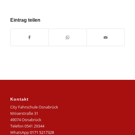
Eintrag teilen
Kontakt
City Fahrschule Osnabrück
Möserstraße 31
49074 Osnabrück
Telefon 0541 29344
WhatsApp
0171 5217328