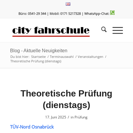
Zum
Zur
Inhalt
Navigation
Büro: 0541-29 344 | Mobil: 0171 5217328
| WhatsApp-Chat:
springen
springen
Blog - Aktuelle Neuigkeiten
Du bist hier:
Startseite
/
Terminauswahl
/
Veranstaltungen
/
Theoretische Prüfung (dienstags)
Theoretische Prüfung
(dienstags)
/
17. Juni 2025
in
Prüfung
TÜV-Nord Osnabrück