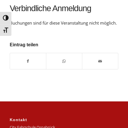
Verbindliche Anmeldung
Umschalten auf hohe Kontraste
Buchungen sind für diese Veranstaltung nicht möglich.
Schrift vergrößern
Eintrag teilen
Kontakt
City Fahrschule Osnabrück