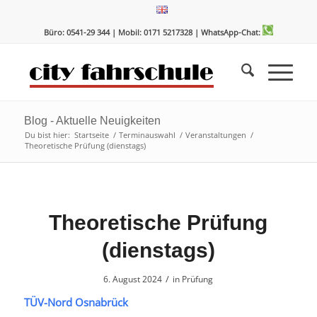
Zum
Zur
Inhalt
Navigation
Büro: 0541-29 344 | Mobil: 0171 5217328
| WhatsApp-Chat:
springen
springen
Blog - Aktuelle Neuigkeiten
Du bist hier:
Startseite
/
Terminauswahl
/
Veranstaltungen
/
Theoretische Prüfung (dienstags)
Theoretische Prüfung
(dienstags)
/
6. August 2024
in
Prüfung
TÜV-Nord Osnabrück