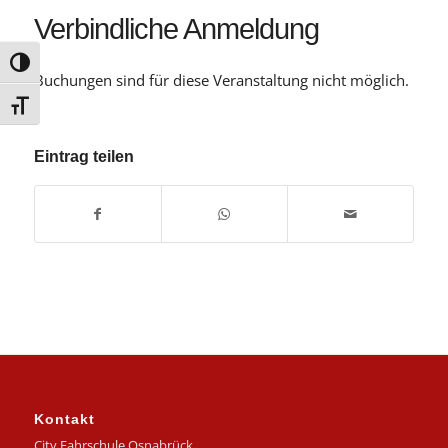
Verbindliche Anmeldung
Umschalten auf hohe Kontraste
Buchungen sind für diese Veranstaltung nicht möglich.
Schrift vergrößern
Eintrag teilen
Kontakt
City Fahrschule Osnabrück