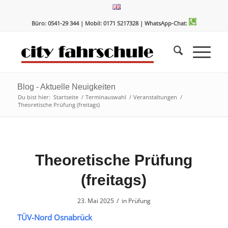
Zum
Zur
Inhalt
Navigation
Büro: 0541-29 344 | Mobil: 0171 5217328
| WhatsApp-Chat:
springen
springen
Blog - Aktuelle Neuigkeiten
Du bist hier:
Startseite
/
Terminauswahl
/
Veranstaltungen
/
Theoretische Prüfung (freitags)
Theoretische Prüfung
(freitags)
/
23. Mai 2025
in
Prüfung
TÜV-Nord Osnabrück