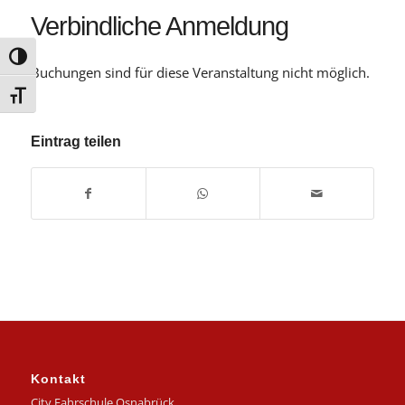
Verbindliche Anmeldung
Umschalten auf hohe Kontraste
Buchungen sind für diese Veranstaltung nicht möglich.
Schrift vergrößern
Eintrag teilen
Kontakt
City Fahrschule Osnabrück