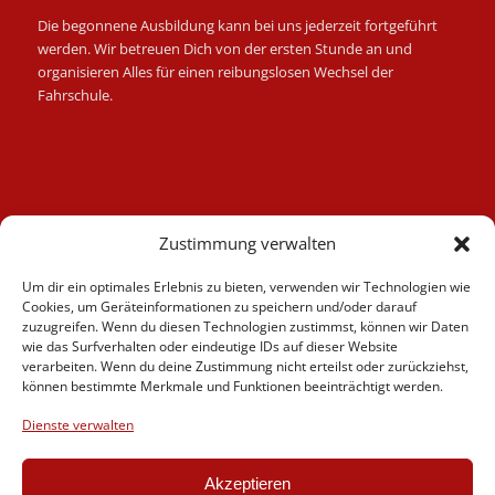
Die begonnene Ausbildung kann bei uns jederzeit fortgeführt
werden. Wir betreuen Dich von der ersten Stunde an und
organisieren Alles für einen reibungslosen Wechsel der
Fahrschule.
Kategorien
Zustimmung verwalten
Berufskraftfahrer
Um dir ein optimales Erlebnis zu bieten, verwenden wir Technologien wie
Fahrlehrer
Cookies, um Geräteinformationen zu speichern und/oder darauf
Fahrschule
zuzugreifen. Wenn du diesen Technologien zustimmst, können wir Daten
wie das Surfverhalten oder eindeutige IDs auf dieser Website
Motorrad
verarbeiten. Wenn du deine Zustimmung nicht erteilst oder zurückziehst,
News
können bestimmte Merkmale und Funktionen beeinträchtigt werden.
Verschiedenes
Dienste verwalten
Videos
Weiterbildung
Akzeptieren