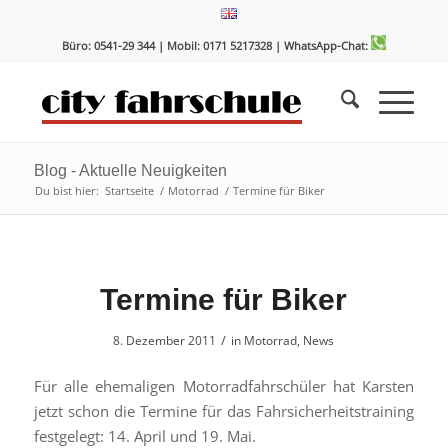
Zum
Zur
Inhalt
Navigation
Büro: 0541-29 344 | Mobil: 0171 5217328
| WhatsApp-Chat:
springen
springen
Blog - Aktuelle Neuigkeiten
Du bist hier:
Startseite
/
Motorrad
/
Termine für Biker
Termine für Biker
/
8. Dezember 2011
in
Motorrad
,
News
Für alle ehemaligen Motorradfahrschüler hat Karsten
jetzt schon die Termine für das Fahrsicherheitstraining
festgelegt: 14. April und 19. Mai.