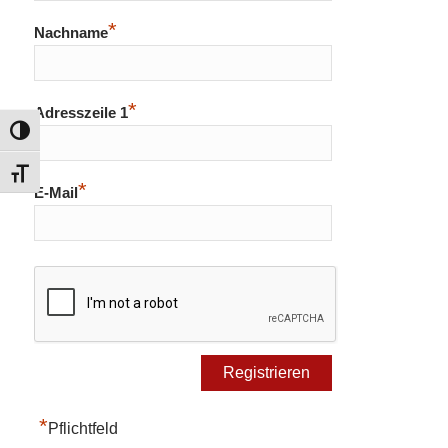
*
Nachname
*
Adresszeile 1
Umschalten auf hohe Kontraste
Schrift vergrößern
*
E-Mail
*
Pflichtfeld