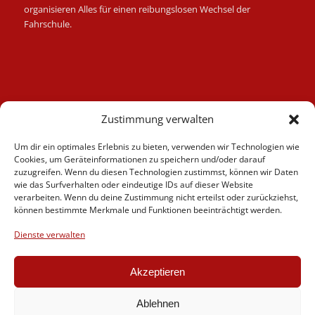
organisieren Alles für einen reibungslosen Wechsel der
Fahrschule.
Kategorien
Zustimmung verwalten
Berufskraftfahrer
Um dir ein optimales Erlebnis zu bieten, verwenden wir Technologien wie
Fahrlehrer
Cookies, um Geräteinformationen zu speichern und/oder darauf
Fahrschule
zuzugreifen. Wenn du diesen Technologien zustimmst, können wir Daten
wie das Surfverhalten oder eindeutige IDs auf dieser Website
Motorrad
verarbeiten. Wenn du deine Zustimmung nicht erteilst oder zurückziehst,
News
können bestimmte Merkmale und Funktionen beeinträchtigt werden.
Verschiedenes
Dienste verwalten
Videos
Weiterbildung
Akzeptieren
Ablehnen