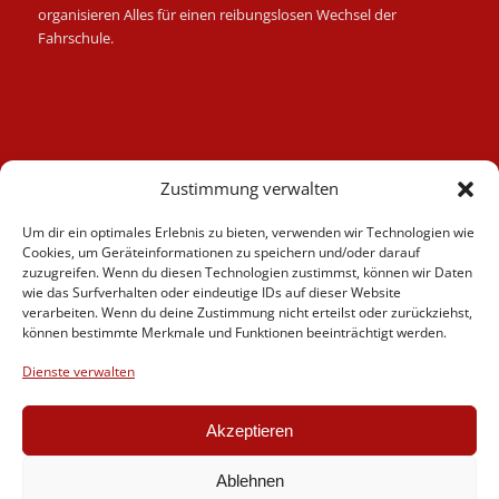
organisieren Alles für einen reibungslosen Wechsel der
Fahrschule.
Kategorien
Zustimmung verwalten
Berufskraftfahrer
Um dir ein optimales Erlebnis zu bieten, verwenden wir Technologien wie
Fahrlehrer
Cookies, um Geräteinformationen zu speichern und/oder darauf
Fahrschule
zuzugreifen. Wenn du diesen Technologien zustimmst, können wir Daten
wie das Surfverhalten oder eindeutige IDs auf dieser Website
Motorrad
verarbeiten. Wenn du deine Zustimmung nicht erteilst oder zurückziehst,
News
können bestimmte Merkmale und Funktionen beeinträchtigt werden.
Verschiedenes
Dienste verwalten
Videos
Weiterbildung
Akzeptieren
Ablehnen