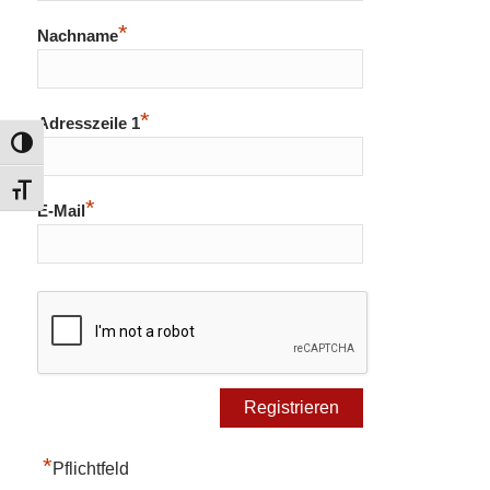
*
Nachname
*
Adresszeile 1
Umschalten auf hohe Kontraste
Schrift vergrößern
*
E-Mail
*
Pflichtfeld