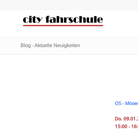
Zum
Zur
Inhalt
Navigation
springen
springen
Blog - Aktuelle Neuigkeiten
OS - Möser
Do. 09.01
15:00 - 16