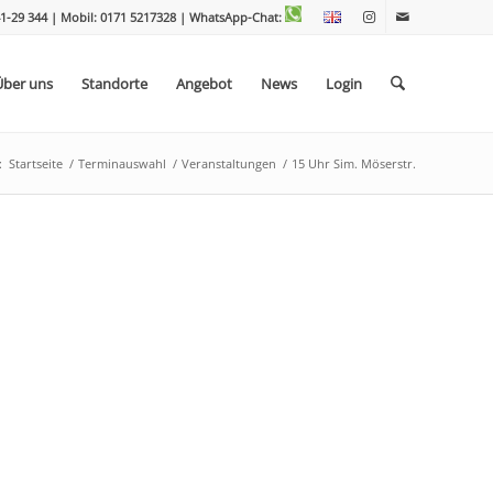
1-29 344 | Mobil: 0171 5217328
| WhatsApp-Chat:
Über uns
Standorte
Angebot
News
Login
:
Startseite
/
Terminauswahl
/
Veranstaltungen
/
15 Uhr Sim. Möserstr.