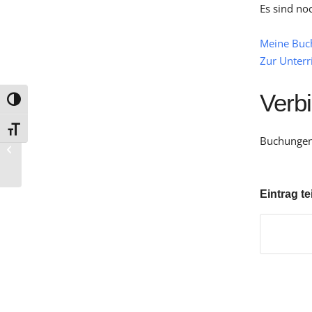
Es sind no
Meine Buc
Zur Unterr
Verb
Umschalten auf hohe Kontraste
Schrift vergrößern
Buchungen 
14 Uhr Sim. Möserstr.
Eintrag te