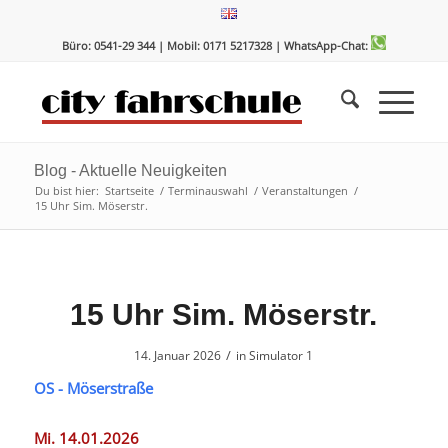
Zum
Zur
Inhalt
Navigation
Büro: 0541-29 344 | Mobil: 0171 5217328
| WhatsApp-Chat:
springen
springen
Blog - Aktuelle Neuigkeiten
Du bist hier:
Startseite
/
Terminauswahl
/
Veranstaltungen
/
15 Uhr Sim. Möserstr.
15 Uhr Sim. Möserstr.
/
14. Januar 2026
in
Simulator 1
OS - Möserstraße
Mi. 14.01.2026