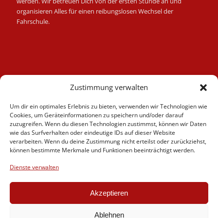
werden. Wir betreuen Dich von der ersten Stunde an und
organisieren Alles für einen reibungslosen Wechsel der
Fahrschule.
Kategorien
Zustimmung verwalten
Berufskraftfahrer
Um dir ein optimales Erlebnis zu bieten, verwenden wir Technologien wie
Fahrlehrer
Cookies, um Geräteinformationen zu speichern und/oder darauf
Fahrschule
zuzugreifen. Wenn du diesen Technologien zustimmst, können wir Daten
wie das Surfverhalten oder eindeutige IDs auf dieser Website
Motorrad
verarbeiten. Wenn du deine Zustimmung nicht erteilst oder zurückziehst,
News
können bestimmte Merkmale und Funktionen beeinträchtigt werden.
Verschiedenes
Dienste verwalten
Videos
Weiterbildung
Akzeptieren
Ablehnen