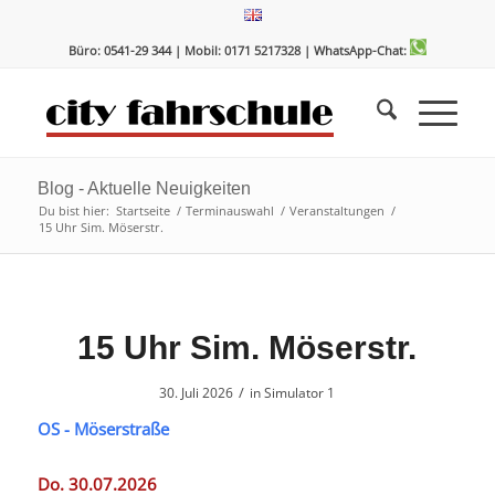
Zum
Zur
Inhalt
Navigation
Büro: 0541-29 344 | Mobil: 0171 5217328
| WhatsApp-Chat:
springen
springen
Blog - Aktuelle Neuigkeiten
Du bist hier:
Startseite
/
Terminauswahl
/
Veranstaltungen
/
15 Uhr Sim. Möserstr.
15 Uhr Sim. Möserstr.
/
30. Juli 2026
in
Simulator 1
OS - Möserstraße
Do. 30.07.2026