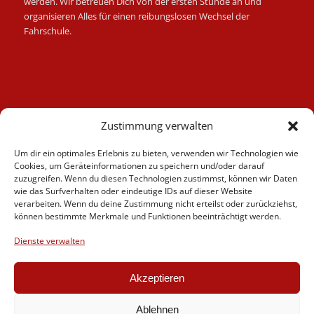
werden. Wir betreuen Dich von der ersten Stunde an und
organisieren Alles für einen reibungslosen Wechsel der
Fahrschule.
Kategorien
Zustimmung verwalten
Berufskraftfahrer
Um dir ein optimales Erlebnis zu bieten, verwenden wir Technologien wie
Fahrlehrer
Cookies, um Geräteinformationen zu speichern und/oder darauf
Fahrschule
zuzugreifen. Wenn du diesen Technologien zustimmst, können wir Daten
wie das Surfverhalten oder eindeutige IDs auf dieser Website
Motorrad
verarbeiten. Wenn du deine Zustimmung nicht erteilst oder zurückziehst,
News
können bestimmte Merkmale und Funktionen beeinträchtigt werden.
Verschiedenes
Dienste verwalten
Videos
Weiterbildung
Akzeptieren
Ablehnen