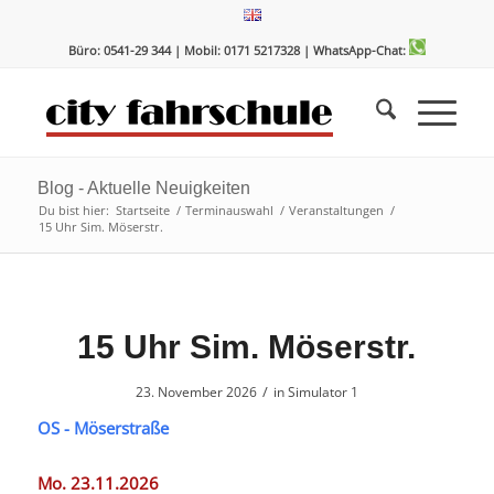
Zum
Zur
Inhalt
Navigation
Büro: 0541-29 344 | Mobil: 0171 5217328
| WhatsApp-Chat:
springen
springen
Blog - Aktuelle Neuigkeiten
Du bist hier:
Startseite
/
Terminauswahl
/
Veranstaltungen
/
15 Uhr Sim. Möserstr.
15 Uhr Sim. Möserstr.
/
23. November 2026
in
Simulator 1
OS - Möserstraße
Mo. 23.11.2026