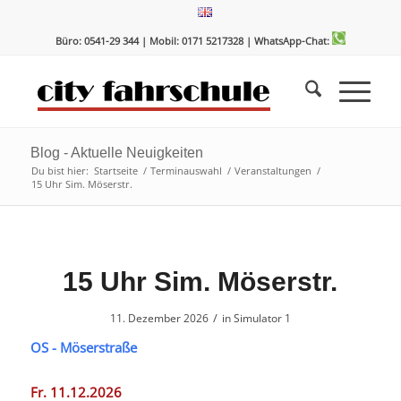
Zum
Zur
Inhalt
Navigation
Büro: 0541-29 344 | Mobil: 0171 5217328
| WhatsApp-Chat:
springen
springen
Blog - Aktuelle Neuigkeiten
Du bist hier:
Startseite
/
Terminauswahl
/
Veranstaltungen
/
15 Uhr Sim. Möserstr.
15 Uhr Sim. Möserstr.
/
11. Dezember 2026
in
Simulator 1
OS - Möserstraße
Fr. 11.12.2026